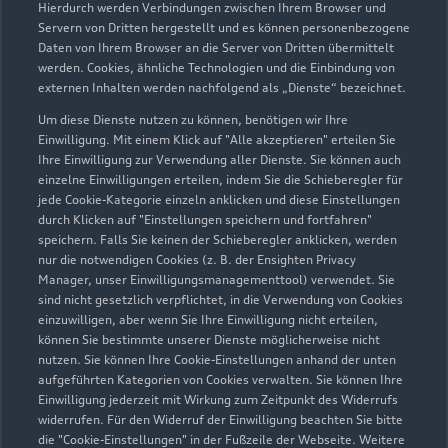
Hierdurch werden Verbindungen zwischen Ihrem Browser und
Servern von Dritten hergestellt und es können personenbezogene
Daten von Ihrem Browser an die Server von Dritten übermittelt
werden. Cookies, ähnliche Technologien und die Einbindung von
externen Inhalten werden nachfolgend als „Dienste“ bezeichnet.
Um diese Dienste nutzen zu können, benötigen wir Ihre
Einwilligung. Mit einem Klick auf "Alle akzeptieren" erteilen Sie
Ihre Einwilligung zur Verwendung aller Dienste. Sie können auch
Audi Pflegemitteltasche
einzelne Einwilligungen erteilen, indem Sie die Schieberegler für
jede Cookie-Kategorie einzeln anklicken und diese Einstellungen
Sommer
durch Klicken auf "Einstellungen speichern und fortfahren"
speichern. Falls Sie keinen der Schieberegler anklicken, werden
Damit Ihr Audi auch im Sommer glänzt: die
nur die notwendigen Cookies (z. B. der Ensighten Privacy
passende Pflege in einer Tasche.
Manager, unser Einwilligungsmanagementtool) verwendet. Sie
sind nicht gesetzlich verpflichtet, in die Verwendung von Cookies
Zur Audi Shopping World
einzuwilligen, aber wenn Sie Ihre Einwilligung nicht erteilen,
können Sie bestimmte unserer Dienste möglicherweise nicht
nutzen. Sie können Ihre Cookie-Einstellungen anhand der unten
aufgeführten Kategorien von Cookies verwalten. Sie können Ihre
Einwilligung jederzeit mit Wirkung zum Zeitpunkt des Widerrufs
widerrufen. Für den Widerruf der Einwilligung beachten Sie bitte
die "Cookie-Einstellungen" in der Fußzeile der Webseite. Weitere