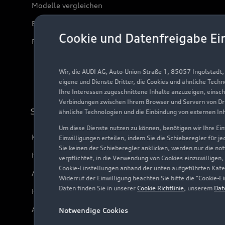
Modelle vergleichen
Elektromodelle
Cookie und Datenfreigabe Ei
Plug-in-Hybride
Wir, die AUDI AG, Auto-Union-Straße 1, 85057 Ingolstadt
eigene und Dienste Dritter, die Cookies und ähnliche Tech
Ihre Interessen zugeschnittene Inhalte anzuzeigen, einsc
Verbindungen zwischen Ihrem Browser und Servern von Dri
Support
ähnliche Technologien und die Einbindung von externen In
Um diese Dienste nutzen zu können, benötigen wir Ihre Einw
Kundenservice
Einwilligungen erteilen, indem Sie die Schieberegler für j
Sie keinen der Schieberegler anklicken, werden nur die no
Händlersuche
verpflichtet, in die Verwendung von Cookies einzuwilligen,
Cookie-Einstellungen anhand der unten aufgeführten Kateg
Audi Code
Widerruf der Einwilligung beachten Sie bitte die "Cookie
Daten finden Sie in unserer
Cookie Richtlinie
, unserem
Dat
Häufige Fragen (FAQ)
Audi Online Beratung
Notwendige Cookies