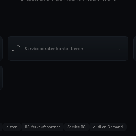
Serviceberater kontaktieren
e-tron
R8 Verkaufspartner
Service R8
Audi on Demand