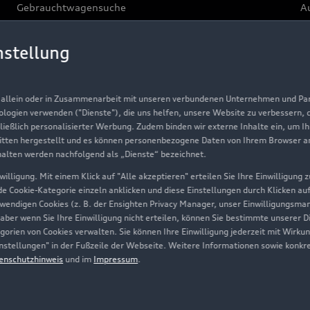
Gebrauchtwagensuche
Au
Gebrauchtwagen
G
nstellung
Finanzierung
Au
Aktionen & Angebote
m
, allein oder in Zusammenarbeit mit unseren verbundenen Unternehmen und Part
Geschäftskunden
nologien verwenden ("Dienste"), die uns helfen, unsere Website zu verbessern,
hließlich personalisierter Werbung. Zudem binden wir externe Inhalte ein, um I
tten hergestellt und es können personenbezogene Daten von Ihrem Browser an 
Über Audi
halten werden nachfolgend als „Dienste“ bezeichnet.
illigung. Mit einem Klick auf "Alle akzeptieren" erteilen Sie Ihre Einwilligung
Unternehmen
ede Cookie-Kategorie einzeln anklicken und diese Einstellungen durch Klicken au
twendigen Cookies (z. B. der Ensighten Privacy Manager, unser Einwilligungsma
Karriere
 aber wenn Sie Ihre Einwilligung nicht erteilen, können Sie bestimmte unserer 
orien von Cookies verwalten. Sie können Ihre Einwilligung jederzeit mit Wirku
Investor Relations
-Einstellungen" in der Fußzeile der Webseite. Weitere Informationen sowie ko
enschutzhinweis
und im
Impressum
.
Presse & Media Center
Datenschutz