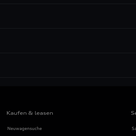
Kaufen & leasen
S
Neuwagensuche
S