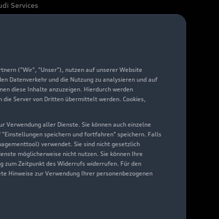
di Services
arantie
di digital services
yAudi
nern ("Wir", "Unser"), nutzen auf unserer Website
 den Datenverkehr und die Nutzung zu analysieren und auf
hnen diese Inhalte anzuzeigen. Hierdurch werden
die Server von Dritten übermittelt werden. Cookies,
 zur Verwendung aller Dienste. Sie können auch einzelne
f "Einstellungen speichern und fortfahren" speichern. Falls
nagementtool) verwendet. Sie sind nicht gesetzlich
Dienste möglicherweise nicht nutzen. Sie können Ihre
ng zum Zeitpunkt des Widerrufs widerrufen. Für den
nkrete Hinweise zur Verwendung Ihrer personenbezogenen